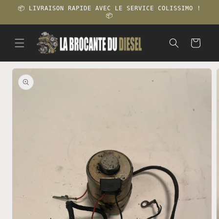
et
📦 LIVRAISON RAPIDE AVEC LE SERVICE COLISSIMO !
passer
📦
au
contenu
Panier
Passer aux
informations
produits