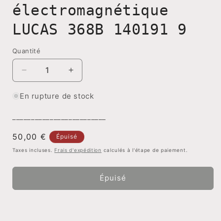
électromagnétique
LUCAS 368B 140191 9
Quantité
Réduire
Augmenter
la
la
quantité
quantité
En rupture de stock
de
de
Surcaleur
Surcaleur
_________________________
électromagnétique
électromagnétique
Prix
50,00 €
LUCAS
LUCAS
Épuisé
368B
368B
habituel
Taxes incluses.
Frais d'expédition
calculés à l'étape de paiement.
140191
140191
9
9
Épuisé