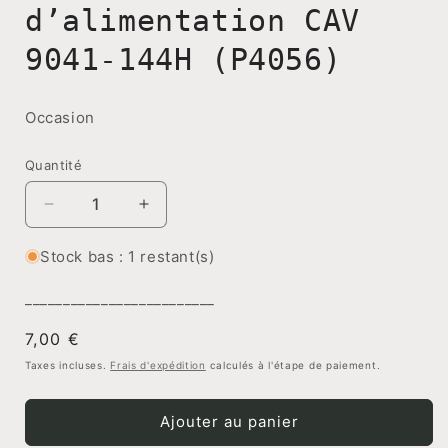
d’alimentation CAV
9041-144H (P4056)
Occasion
Quantité
Réduire
Augmenter
la
la
quantité
quantité
Stock bas : 1 restant(s)
de
de
Pompette
Pompette
_________________________
d’alimentation
d’alimentation
Prix
7,00 €
CAV
CAV
9041-
9041-
habituel
Taxes incluses.
Frais d'expédition
calculés à l'étape de paiement.
144H
144H
(P4056)
(P4056)
Ajouter au panier