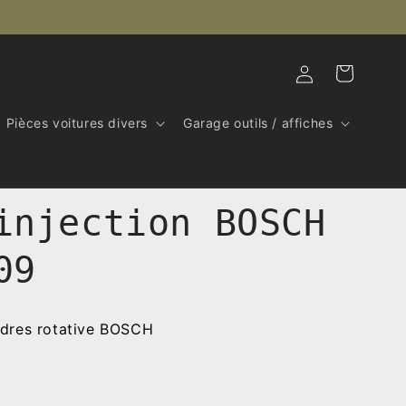
Connexion
Panier
Pièces voitures divers
Garage outils / affiches
injection BOSCH
09
ndres rotative BOSCH