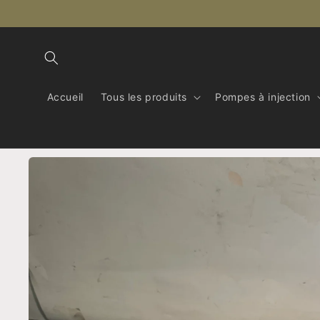
et
passer
au
contenu
Accueil
Tous les produits
Pompes à injection
Passer aux
informations
produits