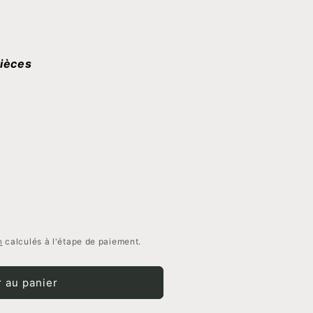
ièces
n
calculés à l'étape de paiement.
09
r au panier