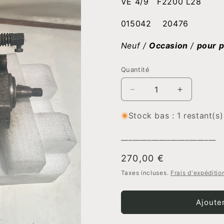
VE 4/9 F2200 L28
015042 20476
Neuf /
Occasion
/
pour p
Quantité
Réduire
Augmenter
la
la
quantité
quantité
Stock bas : 1 restant(s)
de
de
Pompe
Pompe
_________________________
à
à
injection
injection
Prix
270,00 €
BOSCH
BOSCH
habituel
Taxes incluses.
Frais d'expéditio
0460494009
04604940
Ajoute