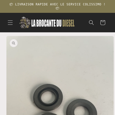
et
📦 LIVRAISON RAPIDE AVEC LE SERVICE COLISSIMO !
passer
📦
au
contenu
Panier
Passer aux
informations
produits