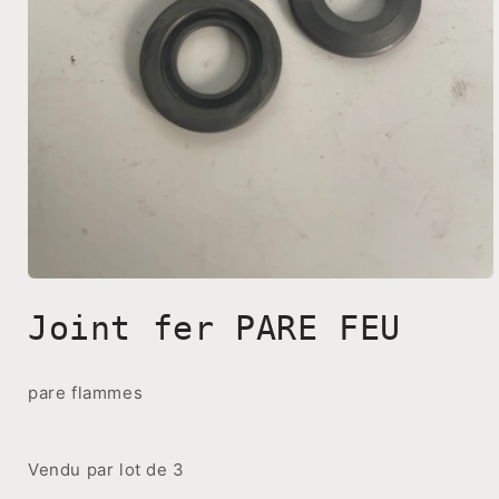
Ouvrir
le
Joint fer PARE FEU
média
1
dans
une
fenêtre
pare flammes
modale
Vendu par lot de 3