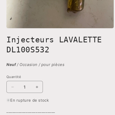
Ouvrir
le
Injecteurs LAVALETTE
média
1
dans
DL100S532
une
fenêtre
modale
Neuf
/ Occasion / pour pièces
Quantité
Réduire
Augmenter
la
la
quantité
quantité
En rupture de stock
de
de
Injecteurs
Injecteurs
_________________________