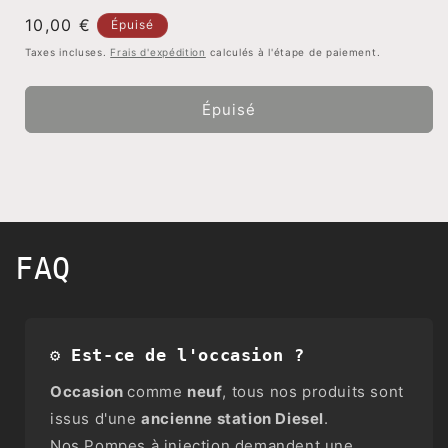
LAVALETTE
LAVALETTE
Prix
10,00 €
DL100S532
DL100S532
Épuisé
habituel
Taxes incluses.
Frais d'expédition
calculés à l'étape de paiement.
Épuisé
FAQ
⚙️ Est-ce de l'occasion ?
Occasion
comme
neuf
, tous nos produits sont
issus d'une
ancienne station Diesel
.
Nos Pompes à injection demandent une