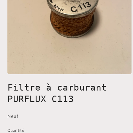
Ouvrir
le
Filtre à carburant
média
1
dans
PURFLUX C113
une
fenêtre
modale
Neuf
Quantité